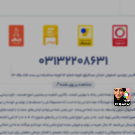
03132208631
آدرس تولیدی: اصفهان ،خیابان عبدالرزاق،کوچه شماره ۱۳ کوچه حسام زاده بن بست قناد پلاک ۶۳
مشاهده بر روی نقشه📍
اگر به دنبال خرید عمده لباس زنانه با بهترین قیمت، بالاترین کیفیت و بیشترین تنوع هستید، جای درستی
آمده‌اید! بتنی یک فروشگاه عمده لباس زنانه است که محصولاتش را مستقیم از تولیدی خودمان در
اصفهان، بدون واسطه، به دست شما می‌رساند. این یعنی شما می‌توانید لباس‌های عمده را با قیمت‌های
فوق‌العاده رقابتی تهیه کنید. ما در بتنی انواع لباس زنانه را در پک‌های متنوع (3، 4، 6، 10 یا 12 تایی) آماده
و ارسال می‌کنیم. 13 سال تجربه در تولید و فروش عمده انواع لباس زنانه، مردانه و بچگانه به ما این امکان
را داده که محصولاتی با کیفیت بالا و قیمت مناسب ارائه دهیم و با افتخار مرجعی مطمئن برای خرید لباس