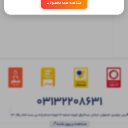
مشاهده همه محصولات
ابتدا
وارد
حساب
کاربری
شوید
03132208631
آدرس تولیدی: اصفهان ،خیابان عبدالرزاق،کوچه شماره ۱۳ کوچه حسام زاده بن بست قناد پلاک ۶۳
مشاهده بر روی نقشه📍