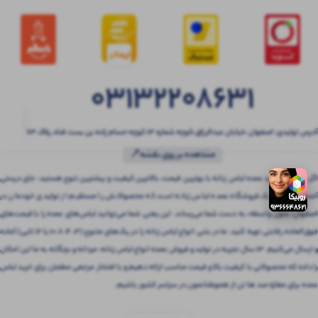
03132208631
آدرس تولیدی: اصفهان ،خیابان عبدالرزاق،کوچه شماره ۱۳ کوچه حسام زاده بن بست قناد پلاک ۶۳
مشاهده بر روی نقشه📍
اگر به دنبال خرید عمده لباس زنانه با بهترین قیمت، بالاترین کیفیت و بیشترین تنوع هستید، جای درستی
آمده‌اید! بتنی یک فروشگاه عمده لباس زنانه است که محصولاتش را مستقیم از تولیدی خودمان در
اصفهان، بدون واسطه، به دست شما می‌رساند. این یعنی شما می‌توانید لباس‌های عمده را با قیمت‌های
فوق‌العاده رقابتی تهیه کنید. ما در بتنی انواع لباس زنانه را در پک‌های متنوع (3، 4، 6، 10 یا 12 تایی) آماده
و ارسال می‌کنیم. 13 سال تجربه در تولید و فروش عمده انواع لباس زنانه، مردانه و بچگانه به ما این امکان
را داده که محصولاتی با کیفیت بالا و قیمت مناسب ارائه دهیم و با افتخار مرجعی مطمئن برای خرید لباس
عمده برای مغازه صد ها تن از هموطنانمون در سراسر کشور باشیم.