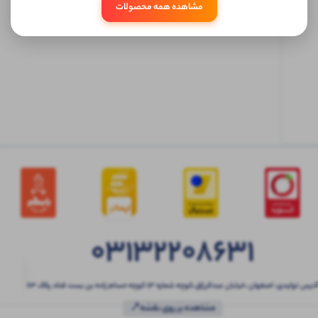
مشاهده همه محصولات
ابتدا
وارد
حساب
کاربری
شوید
03132208631
آدرس تولیدی: اصفهان ،خیابان عبدالرزاق،کوچه شماره ۱۳ کوچه حسام زاده بن بست قناد پلاک ۶۳
مشاهده بر روی نقشه📍