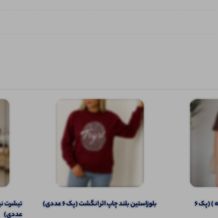
تیشرت نیم آستین (یقه مردانه ) (پک 6
️بلوزاستین بلند چاپ اثر انگشت (پک 6 عددی)
عددی)