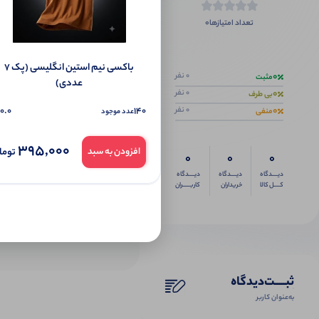
0
تعداد امتیازها
اگر این محص
باکسی نیم استین انگلیسی (پک 7
0
0 نفر
مثبت
عددی)
0
0 نفر
بی طرف
0
0.0
140
0 نفر
منفی
عدد موجود
395,000
توما
افزودن به سبد
0
0
0
دیــــدگاه
دیــــدگاه
دیــــدگاه
کــــل کالا
خریداران
کاربـــــران
ثبـــــت‌دیدگاه
به‌عنوان کاربر