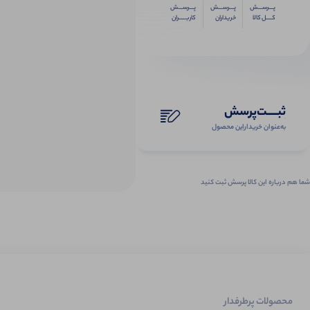
پـــرســـش
پـــرســـش
پـــرســـش
کــــل کالا
خریداران
کاربـــــران
ثبـــــت‌پرسش
به‌عنوان ‌خریدار‌این‌ محصول
شما هم درباره این کالا پرسش ثبت کنید
محصولات پرطرفدار