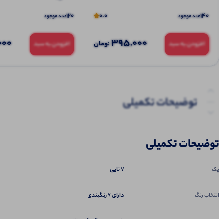
120
0.0
140
عدد موجود
عدد موجود
000
395,000
تومان
افزودن به سبد
افزودن به سبد
توضیحات تکمیلی
نظرات (0)
توضیحات تکمیلی
پرسش‌ها
7 تایی
پک
دارای 7 رنگبندی
انتخاب رنگ