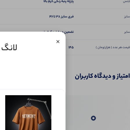
پارچه پنبه رنگی گرم بالا
جنس
فری سایز 38 تا 46
سایز
تضمین دوخت و کیفیت
سایر
×
لانگ ن
145
قیمت هر عدد ( هزارتومان )
امتیاز و دیدگاه کاربران
0