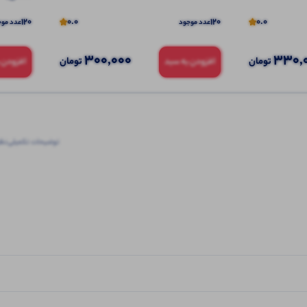
120
0.0
120
0.0
عدد موجود
عدد موج
300,000
330,
تومان
تومان
افزودن به سبد
افزودن 
توضیحات تکمیلی
نظرا