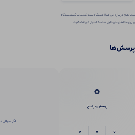
شمـا هـم دربـاره ایـن کــالا دیــدگاه ثبــت کنید، بــا ثبــت‌دیـدگاه
بر روی کالاهای خریداری شده ۵ امتیاز دریافت کنید.
پرسش‌ها
0
پرسش و پاسخ
اگر سوالی در
0
0
0