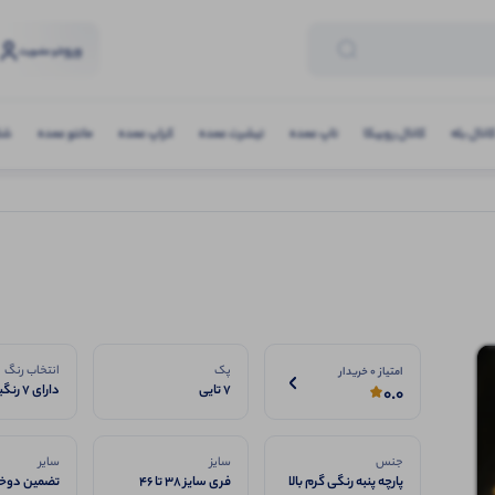
ورود
و عضویت
انال بله
کانال روبیکا
تاپ عمده
تیشرت عمده
کراپ عمده
مانتو عمده
شلو
پک
انتخاب رنگ
امتیاز 0 خریدار
7 تایی
دارای 7 رنگبندی
0.0
جنس
سایز
سایر
پارچه پنبه رنگی گرم بالا
فری سایز 38 تا 46
تضمین دوخت