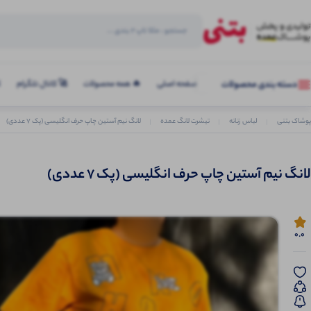
صفحه اصلی
🔥 همه محصولات
🚀 کانال تلگرام
ک
دسته بندی محصولات
پوشاک بتنی
لباس زنانه
تیشرت لانگ عمده
لانگ نیم آستین چاپ حرف انگلیسی (پک 7 عددی)
لانگ نیم آستین چاپ حرف انگلیسی (پک 7 عددی)
0.0