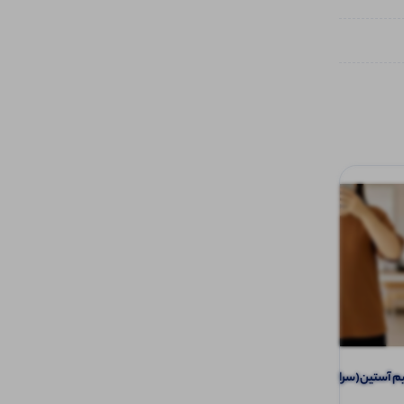
تیشرت نیم آستین(سراستین قاپک ) (پک 6
️تیشرت نیم آستین نیم زیپ (پک 6 عددی)