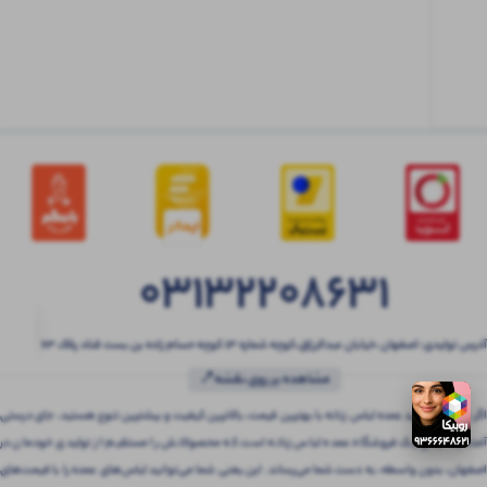
حساب
کاربری
شوید
03132208631
آدرس تولیدی: اصفهان ،خیابان عبدالرزاق،کوچه شماره ۱۳ کوچه حسام زاده بن بست قناد پلاک ۶۳
مشاهده بر روی نقشه📍
اگر به دنبال خرید عمده لباس زنانه با بهترین قیمت، بالاترین کیفیت و بیشترین تنوع هستید، جای درستی
آمده‌اید! بتنی یک فروشگاه عمده لباس زنانه است که محصولاتش را مستقیم از تولیدی خودمان در
اصفهان، بدون واسطه، به دست شما می‌رساند. این یعنی شما می‌توانید لباس‌های عمده را با قیمت‌های