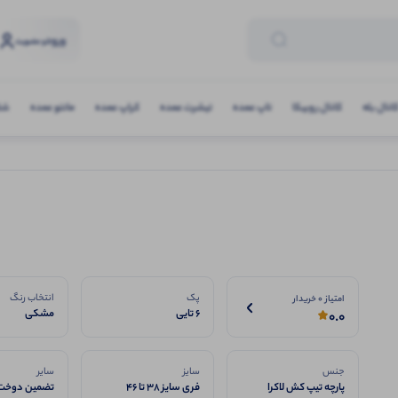
ورود
و عضویت
انال بله
کانال روبیکا
تاپ عمده
تیشرت عمده
کراپ عمده
مانتو عمده
شلو
پک
انتخاب رنگ
امتیاز 0 خریدار
6 تایی
مشکی
0.0
جنس
سایز
سایر
پارچه تیپ کش لاکرا
فری سایز 38 تا 46
تضمین دوخت 