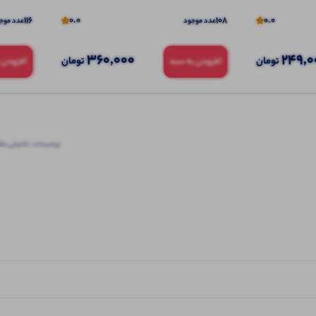
116
0.0
108
0.0
عدد موجود
عدد موج
360,000
249,0
تومان
تومان
افزودن به سبد
افزودن 
توضیحات تکمیلی
نظرا