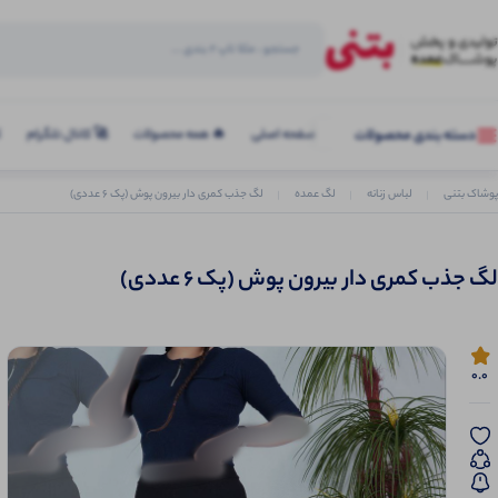
صفحه اصلی
🔥 همه محصولات
🚀 کانال تلگرام
ک
دسته بندی محصولات
پوشاک بتنی
لباس زنانه
لگ عمده
لگ جذب کمری دار بیرون پوش (پک 6 عددی)
لگ جذب کمری دار بیرون پوش (پک 6 عددی)
0.0