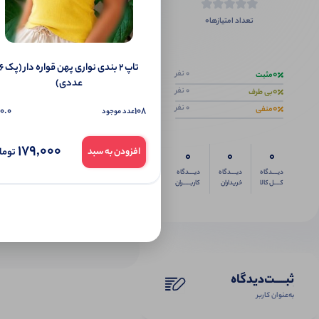
0
تعداد امتیازها
اگر این محص
تاپ ۲ بندی نواری پهن قواره دار 
0
0 نفر
مثبت
عددی)
0
0 نفر
بی طرف
0
0 نفر
منفی
0.0
108
عدد موجود
179,000
توما
افزودن به سبد
0
0
0
دیــــدگاه
دیــــدگاه
دیــــدگاه
کــــل کالا
خریداران
کاربـــــران
ثبـــــت‌دیدگاه
به‌عنوان کاربر