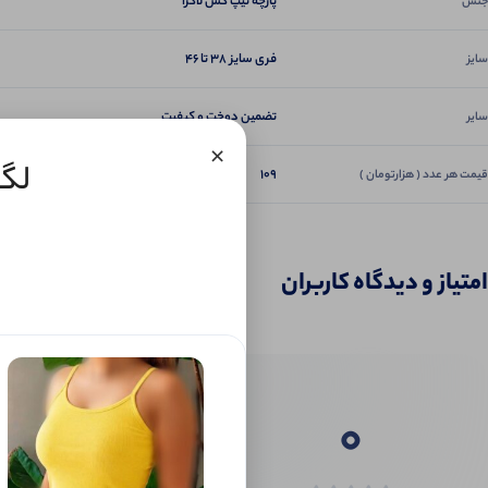
پارچه تیپ کش لاکرا
جنس
فری سایز 38 تا 46
سایز
تضمین دوخت و کیفیت
سایر
×
لگ 
109
قیمت هر عدد ( هزارتومان )
امتیاز و دیدگاه کاربران
0