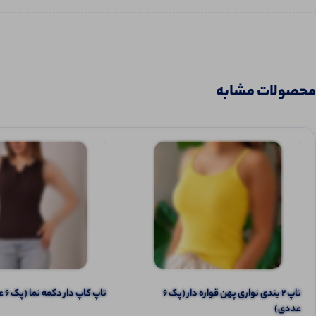
محصولات مشابه
تاپ ۲ بندی نواری پهن قواره دار (پک 6
تاپ کاپ دار دکمه نما (پک 6 عددی)
عددی)