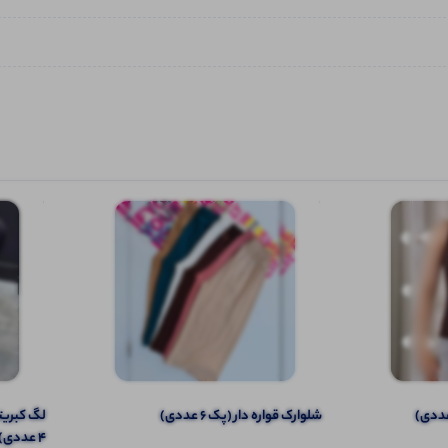
شلوارک قواره دار (پک 6 عددی)
4 عددی)