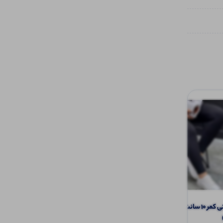
لگ کبریتی کمر ۱۰ سانت باشگاهی پک 1 (پک
️لگ کبریتی کمر چرم (پک 6 عددی)