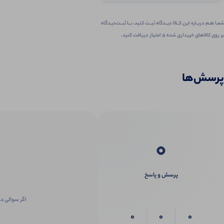
شمـا هـم دربـاره ایـن کــالا دیــدگاه ثبــت کنید، بــا ثبــت‌دیـدگاه
بر روی کالاهای خریداری شده ۵ امتیاز دریافت کنید.
پرسش‌ها
0
پرسش و پاسخ
اگر سوالی در
0
0
0