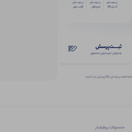
پـــرســـش
پـــرســـش
پـــرســـش
کــــل کالا
خریداران
کاربـــــران
ثبـــــت‌پرسش
به‌عنوان ‌خریدار‌این‌ محصول
شما هم درباره این کالا پرسش ثبت کنید
محصولات پرطرفدار