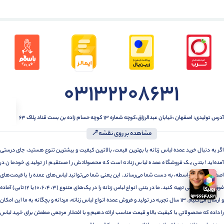
03132208631
آدرس تولیدی: اصفهان ،خیابان عبدالرزاق،کوچه شماره ۱۳ کوچه حسام زاده بن بست قناد پلاک ۶۳
مشاهده بر روی نقشه📍
اگر به دنبال خرید عمده لباس زنانه با بهترین قیمت، بالاترین کیفیت و بیشترین تنوع هستید، جای درستی
آمده‌اید! بتنی یک فروشگاه عمده لباس زنانه است که محصولاتش را مستقیم از تولیدی خودمان در
اصفهان، بدون واسطه، به دست شما می‌رساند. این یعنی شما می‌توانید لباس‌های عمده را با قیمت‌های
فوق‌العاده رقابتی تهیه کنید. ما در بتنی انواع لباس زنانه را در پک‌های متنوع (3، 4، 6، 10 یا 12 تایی) آماده
و ارسال می‌کنیم. 13 سال تجربه در تولید و فروش عمده انواع لباس زنانه، مردانه و بچگانه به ما این امکان
را داده که محصولاتی با کیفیت بالا و قیمت مناسب ارائه دهیم و با افتخار مرجعی مطمئن برای خرید لباس