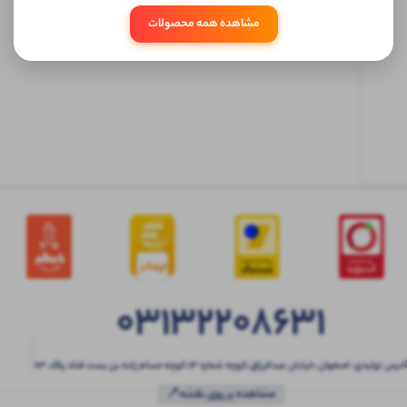
مشاهده همه محصولات
ابتدا
وارد
حساب
کاربری
شوید
03132208631
آدرس تولیدی: اصفهان ،خیابان عبدالرزاق،کوچه شماره ۱۳ کوچه حسام زاده بن بست قناد پلاک ۶۳
مشاهده بر روی نقشه📍