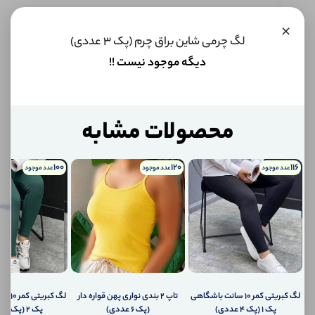
×
این کالا
فعلا
لگ چرمی شاین براق چرم (پک 3 عددی)
موجود
دیگه موجود نیست !!
نیست اما
می‌توانیم
به محض
موجود
شدن، به
محصولات مشابه
شما خبر
دهیم.
100
120
116
عدد موجود
عدد موجود
عدد موجود
اگر
توضیحات
نظرات
توضیحات تکمیلی
پرس
تکمیلی
(0)
کالا
موجود
نظرات (0)
شد،
چطور
به
پرسش‌ها
شما
لگ کبریتی کمر ۱۰ سانت باشگاهی
تاپ ۲ بندی نواری پهن قواره دار
لگ کبر
اطلاع
پک 1 (پک 4 عددی)
(پک 6 عددی)
پک 2 (پک 4 عددی)