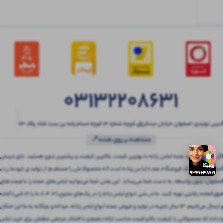
03132208631
آدرس تولیدی: اصفهان ،خیابان عبدالرزاق،کوچه شماره ۱۳ کوچه حسام زاده بن بست قناد پلاک ۶۳
مشاهده بر روی نقشه📍
اگر به دنبال خرید عمده لباس زنانه با بهترین قیمت، بالاترین کیفیت و بیشترین تنوع هستید، جای درستی
آمده‌اید! بتنی یک فروشگاه عمده لباس زنانه است که محصولاتش را مستقیم از تولیدی خودمان در
اصفهان، بدون واسطه، به دست شما می‌رساند. این یعنی شما می‌توانید لباس‌های عمده را با قیمت‌های
فوق‌العاده رقابتی تهیه کنید. ما در بتنی انواع لباس زنانه را در پک‌های متنوع (3، 4، 6، 10 یا 12 تایی) آماده
و ارسال می‌کنیم. 13 سال تجربه در تولید و فروش عمده انواع لباس زنانه، مردانه و بچگانه به ما این امکان
را داده که محصولاتی با کیفیت بالا و قیمت مناسب ارائه دهیم و با افتخار مرجعی مطمئن برای خرید لباس