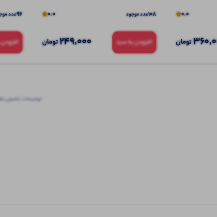
96
0.0
108
0.0
عدد موجود
عدد موج
249,000
360,
تومان
تومان
افزودن به سبد
افزودن 
توضیحات تکمیلی
نظرا