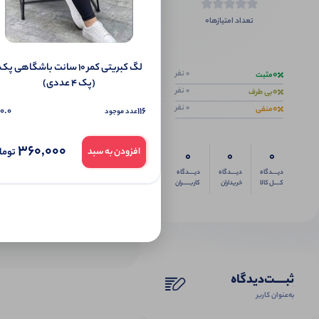
0
تعداد امتیازها
اگر این محص
0
0 نفر
مثبت
(پک 4 عددی)
0
0 نفر
بی طرف
0
0 نفر
منفی
0.0
116
عدد موجود
360,000
توما
افزودن به سبد
0
0
0
دیــــدگاه
دیــــدگاه
دیــــدگاه
کــــل کالا
خریداران
کاربـــــران
ثبـــــت‌دیدگاه
به‌عنوان کاربر