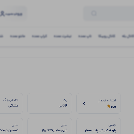
ورود
و عضویت
انال بله
کانال روبیکا
تاپ عمده
تیشرت عمده
کراپ عمده
مانتو عمده
شلو
پک
انتخاب رنگ
امتیاز 0 خریدار
4 تایی
مشکی
0.0
جنس
سایز
سایر
پارچه کبریتی پنبه بسیار
فری سایز 38 تا 48
تضمین دوخت 