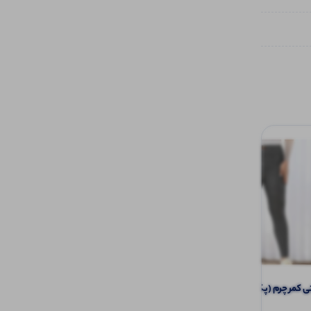
کمر چرم (پک 6 عددی)
لگ کبریتی دم پا دکمه (پک 6 عددی)