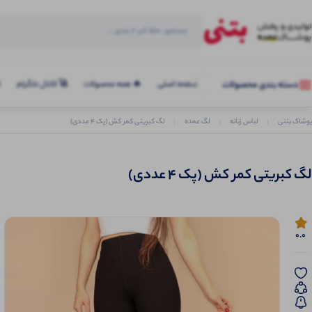
صفحه اصلی
🔥 همه محصولات
🚀 کانال تلگرام
ک
دسته بندی محصولات
پوشاک بتنی
لباس زنانه
لگ عمده
لگ کبریتی کمر کش (پک 4 عددی)
لگ کبریتی کمر کش (پک 4 عددی)
0.0