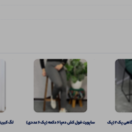
لگ کبریتی کمر ۱۰ سانت باشگاهی پک 2 (پک
ساپورت فول کش دمپا 6 دکمه (پک 6 عددی)
️لگ کبریتی 