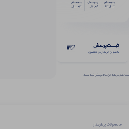
پـــرســـش
پـــرســـش
پـــرســـش
کــــل کالا
خریداران
کاربـــــران
ثبـــــت‌پرسش
به‌عنوان ‌خریدار‌این‌ محصول
شما هم درباره این کالا پرسش ثبت کنید
محصولات پرطرفدار