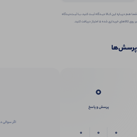
شمـا هـم دربـاره ایـن کــالا دیــدگاه ثبــت کنید، بــا ثبــت‌دیـدگاه
بر روی کالاهای خریداری شده ۵ امتیاز دریافت کنید.
پرسش‌ها
0
پرسش و پاسخ
اگر سوالی در
0
0
0