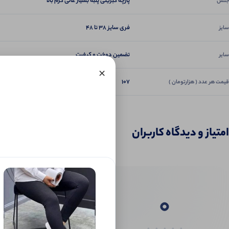
پارچه کبریتی پنبه بسیار عالی گرم بالا
جنس
فری سایز 38 تا 48
سایز
تضمین دوخت و کیفیت
سایر
×
107
قیمت هر عدد ( هزارتومان )
امتیاز و دیدگاه کاربران
0