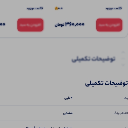
96
0.0
116
عدد موجود
عدد موجود
000
360,000
تومان
افزودن به سبد
افزودن به سبد
توضیحات تکمیلی
نظرات (0)
توضیحات تکمیلی
پرسش‌ها
4 تایی
پک
مشکی
انتخاب رنگ