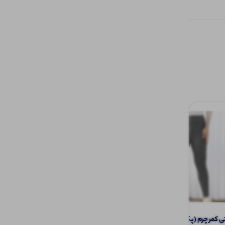
کمر چرم (پک 6 عددی)
پلوشرت یقه و سر استین سفید (پک 5