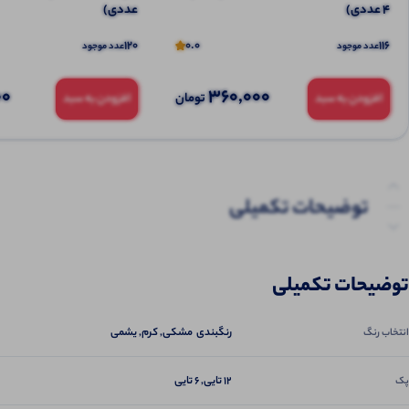
4 عددی)
عددی)
120
0.0
116
عدد موجود
عدد موجود
00
360,000
تومان
افزودن به سبد
افزودن به سبد
توضیحات تکمیلی
نظرات (0)
توضیحات تکمیلی
پرسش‌ها
رنگبندی مشکی, کرم, یشمی
انتخاب رنگ
12 تایی, 6 تایی
پک