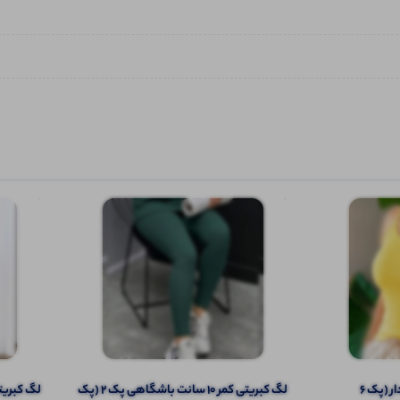
تاپ ۲ بندی نواری پهن قواره دار (پک 6
لگ کبریتی کمر ۱۰ سانت باشگاهی پک 2 (پک
️لگ کبریتی 