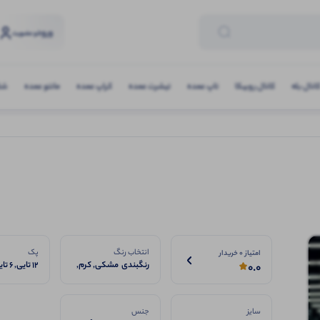
ورود
و عضویت
انال بله
کانال روبیکا
تاپ عمده
تیشرت عمده
کراپ عمده
مانتو عمده
شلو
انتخاب رنگ
پک
امتیاز 0 خریدار
رنگبندی مشکی, کرم,
12 تایی, 6 تایی
0.0
یشمی
سایز
جنس