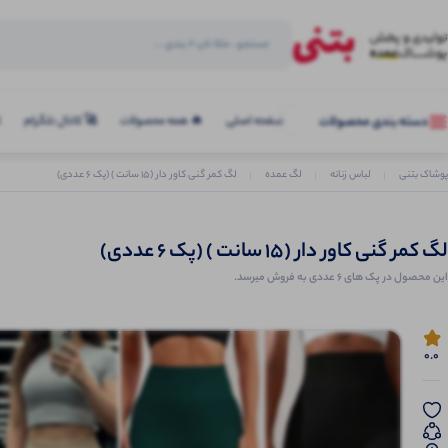
صفحه اصلی
🔥 همه محصولات
🚀 کانال تلگرام
ک
دسته بندی محصولات
پوشاک بتنی
لباس زنانه
لگ عمده
لگ کمر گنی کاور دار (۱۵ سانت ) (پک 6 عددی)
لگ کمر گنی کاور دار (۱۵ سانت ) (پک 6 عددی)
این محصول در پک های 6 عددی به فروش میرسد.
0.0