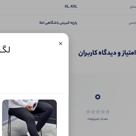
XL, XXL
سایز
پارچه کبریتی باشگاهی اعلا
جنس
×
لگ کمر
امتیاز و دیدگاه کاربران
0
0
تعداد امتیازها
اگر این محص