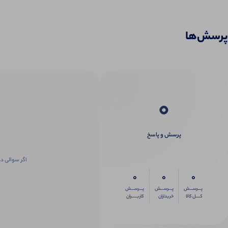
پرسش‌ها
0
پرسش و پاسخ
اگر سوالی در
0
0
0
پـــرســـش
پـــرســـش
پـــرســـش
کــــل کالا
خریداران
کاربـــــران