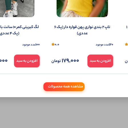
تمایل می‌توانید به صورت ناشناس نیز دیدگاه خود را ثبت کنید.
لگ کبریتی کمر ۱۰ سانت باشگاهی پک 1
تاپ ۲ بندی نواری پهن قواره دار (پک 6
عددی)
(پک 4 عددی)
100
0.0
120
عدد موجود
عدد موجود
000
179,000
ن
تومان
افزودن به سبد
افزودن به سبد
مشاهده همه محصولات