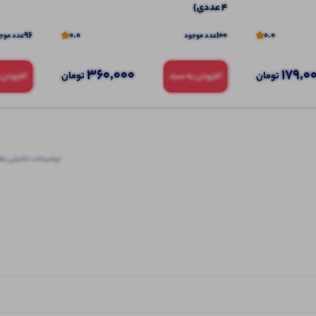
4 عددی)
96
0.0
100
0.0
عدد موجود
عدد موج
360,000
179,0
تومان
تومان
افزودن به سبد
افزودن 
توضیحات تکمیلی
نظرا