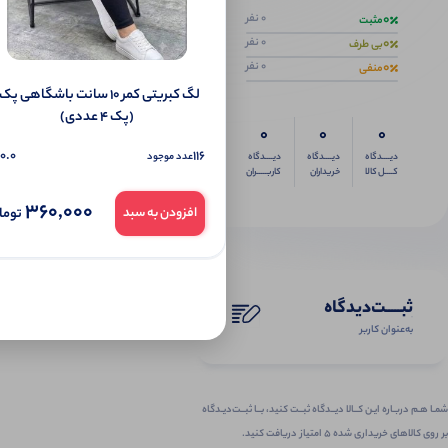
0
0 نفر
مثبت
0
0 نفر
بی طرف
0
0 نفر
منفی
(پک 4 عددی)
0
0
0
0.0
116
عدد موجود
دیــــدگاه
دیــــدگاه
دیــــدگاه
کــــل کالا
خریداران
کاربـــــران
360,000
توما
افزودن به سبد
ثبـــــت‌دیدگاه
به‌عنوان کاربر
شمـا هـم دربـاره ایـن کــالا دیــدگاه ثبــت کنید، بــا ثبــت‌دیـدگاه
بر روی کالاهای خریداری شده ۵ امتیاز دریافت کنید.