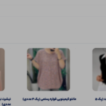
پلوشرت یقه و سر استین سفید (پک 5
مانتو کیمینویی قواره رستمی (پک 4 عددی)
عددی)