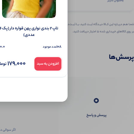
به‌عنوان کاربر
شمـا هـم دربـاره ایـن کــالا دیــدگاه ثبــت کنید، بــا ثبــت‌دیـدگاه
تاپ ۲ بندی نواری پهن قواره دار 
بر روی کالاهای خریداری شده ۵ امتیاز دریافت کنید.
عددی)
0.0
108
عدد موجود
پرسش‌ها
179,000
توما
افزودن به سبد
0
پرسش و پاسخ
اگر سوالی در