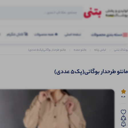
صفحه اصلی
🔥 همه محصولات
🚀 کانال تلگرام
ک
دسته بندی محصولات
پوشاک بتنی
لباس زنانه
مانتو عمده
مانتو طرحدار بوگاتی(پک5 عددی)
مانتو طرحدار بوگاتی(پک5 عددی)
0.0