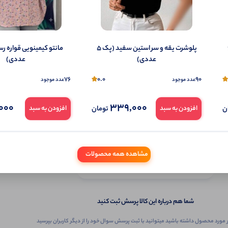
(پک 6
پلوشرت یقه و سر استین سفید (پک 5
عددی)
عددی)
76
0.0
90
عدد موجود
عدد موجود
000
339,000
ن
تومان
افزودن به سبد
افزودن به سبد
ثبـــــت‌پرسش
مشاهده همه محصولات
به‌عنوان ‌خریدار‌این‌ محصول
شما هم درباره این کالا پرسش ثبت کنید
 مورد محصول داشته باشید میتوانید با ثبت پرسش سوال خود را از دیگر کاربران بپرسید