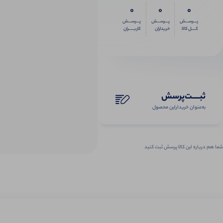
0
0
0
پـــرســـش
پـــرســـش
پـــرســـش
کــــل کالا
خریداران
کاربـــــران
ثبـــــت‌پرسش
به‌عنوان ‌خریدار‌این‌ محصول
شما هم درباره این کالا پرسش ثبت کنید