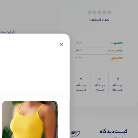
0
تعداد امتیازها
اگر این محص
×
0
0 نفر
مثبت
0
0 نفر
بی طرف
0
0 نفر
منفی
0
0
0
دیــــدگاه
دیــــدگاه
دیــــدگاه
کــــل کالا
خریداران
کاربـــــران
ثبـــــت‌دیدگاه