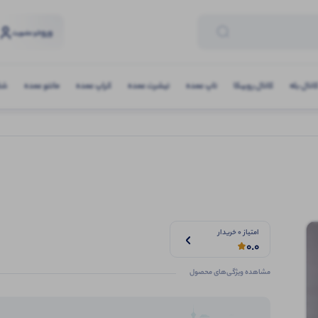
ورود
و عضویت
انال بله
کانال روبیکا
تاپ عمده
تیشرت عمده
کراپ عمده
مانتو عمده
شلو
امتیاز 0 خریدار
0.0
مشاهده ویژگی‌های محصول