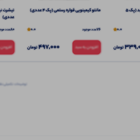
پلوشرت یقه و سر استین سفید (پک 5
مانتو کیمینویی قواره رستمی (پک 4 عددی)
عددی)
80
0.0
76
0.0
عدد موجود
عدد موج
497,000
339,
تومان
تومان
افزودن به سبد
افزودن 
توضیحات تکمیلی
نظرا