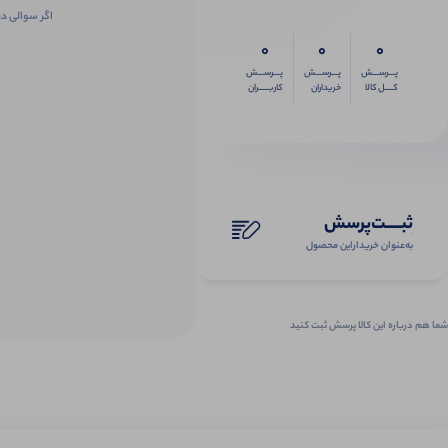
اگر سوالی در
0
0
0
پـــرســـش
پـــرســـش
پـــرســـش
کــــل کالا
خریداران
کاربـــــران
ثبـــــت‌پرسش
به‌عنوان ‌خریدار‌این‌ محصول
شما هم درباره این کالا پرسش ثبت کنید