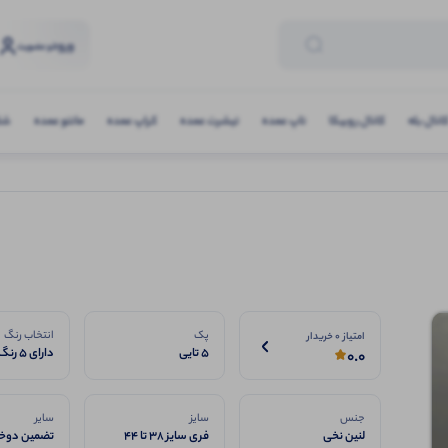
ورود
و عضویت
انال بله
کانال روبیکا
تاپ عمده
تیشرت عمده
کراپ عمده
مانتو عمده
شلو
پک
انتخاب رنگ
امتیاز 0 خریدار
5 تایی
دارای 5 رنگ
0.0
جنس
سایز
سایر
لنین نخی
فری سایز 38 تا 44
تضمین دوخت