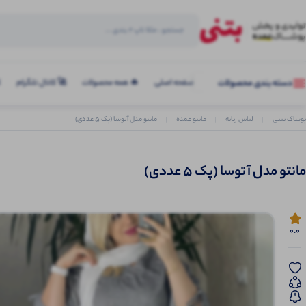
صفحه اصلی
🔥 همه محصولات
🚀 کانال تلگرام
ک
دسته بندی محصولات
پوشاک بتنی
لباس زنانه
مانتو عمده
مانتو مدل آتوسا (پک 5 عددی)
مانتو مدل آتوسا (پک 5 عددی)
0.0