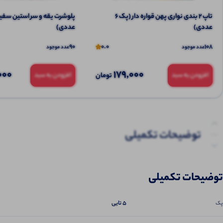
تاپ ۲ بندی نواری پهن قواره دار (پک 6
عددی)
عددی)
90
0.0
108
عدد موجود
عدد موجود
000
179,000
تومان
افزودن به سبد
افزودن به سبد
توضیحات تکمیلی
نظرات (0)
توضیحات تکمیلی
پرسش‌ها
5 تایی
پک