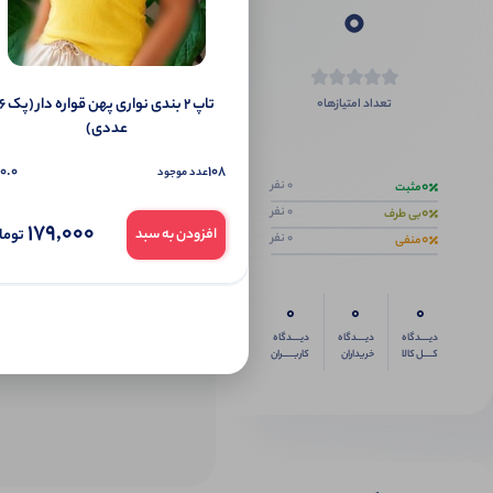
0
تاپ ۲ بندی نواری پهن قواره دار 
0
تعداد امتیازها
عددی)
اگر این محص
0.0
108
عدد موجود
0
0 نفر
مثبت
0
0 نفر
بی طرف
179,000
توما
افزودن به سبد
0
0 نفر
منفی
0
0
0
دیــــدگاه
دیــــدگاه
دیــــدگاه
کــــل کالا
خریداران
کاربـــــران