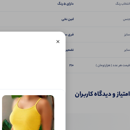
دارای 5 رنگ
انتخاب رنگ
لنین نخی
جنس
فری سایز 38 تا 44
سایز
×
تضمین دوخت و کیفیت
سایر
210
قیمت هر عدد ( هزارتومان )
امتیاز و دیدگاه کاربران