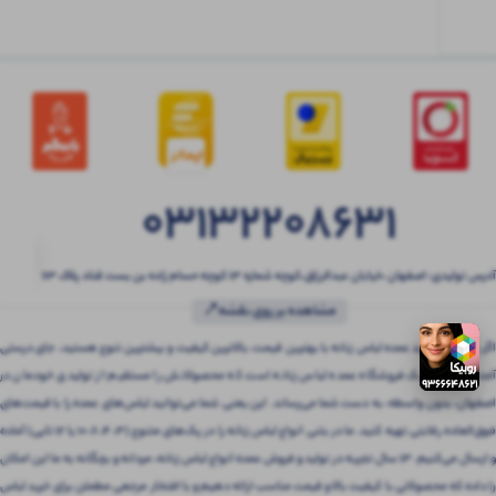
03132208631
آدرس تولیدی: اصفهان ،خیابان عبدالرزاق،کوچه شماره ۱۳ کوچه حسام زاده بن بست قناد پلاک ۶۳
مشاهده بر روی نقشه📍
اگر به دنبال خرید عمده لباس زنانه با بهترین قیمت، بالاترین کیفیت و بیشترین تنوع هستید، جای درستی
آمده‌اید! بتنی یک فروشگاه عمده لباس زنانه است که محصولاتش را مستقیم از تولیدی خودمان در
اصفهان، بدون واسطه، به دست شما می‌رساند. این یعنی شما می‌توانید لباس‌های عمده را با قیمت‌های
فوق‌العاده رقابتی تهیه کنید. ما در بتنی انواع لباس زنانه را در پک‌های متنوع (3، 4، 6، 10 یا 12 تایی) آماده
و ارسال می‌کنیم. 13 سال تجربه در تولید و فروش عمده انواع لباس زنانه، مردانه و بچگانه به ما این امکان
را داده که محصولاتی با کیفیت بالا و قیمت مناسب ارائه دهیم و با افتخار مرجعی مطمئن برای خرید لباس