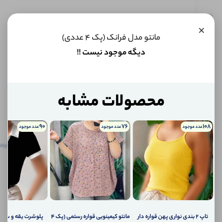
این کالا
×
فعلا
مانتو مدل فرانک (پک 4 عددی)
موجود
نیست اما
دیگه موجود نیست !!
می‌توانیم
به محض
موجود
شدن، به
شما خبر
محصولات مشابه
دهیم.
90
76
108
عدد موجود
عدد موجود
عدد موجود
اگر
توضیحات
نظرات
توضیحات تکمیلی
پرس
تکمیلی
(0)
کالا
موجود
نظرات (0)
شد،
چطور
به
پرسش‌ها
شما
اطلاع
تاپ ۲ بندی نواری پهن قواره دار
مانتو کیمینویی قواره رستمی (پک 4
پلوشرت یقه و سر 