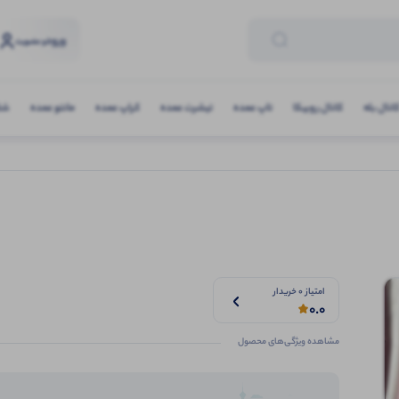
ورود
و عضویت
انال بله
کانال روبیکا
تاپ عمده
تیشرت عمده
کراپ عمده
مانتو عمده
شلو
امتیاز 0 خریدار
0.0
مشاهده ویژگی‌های محصول