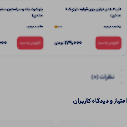
تاپ ۲ بندی نواری پهن قواره دار (پک 6
عددی)
عددی)
90
0.0
108
عدد موجود
عدد موجود
000
179,000
تومان
افزودن به سبد
افزودن به سبد
نظرات (0)
پرسش‌ها
امتیاز و دیدگاه کاربران