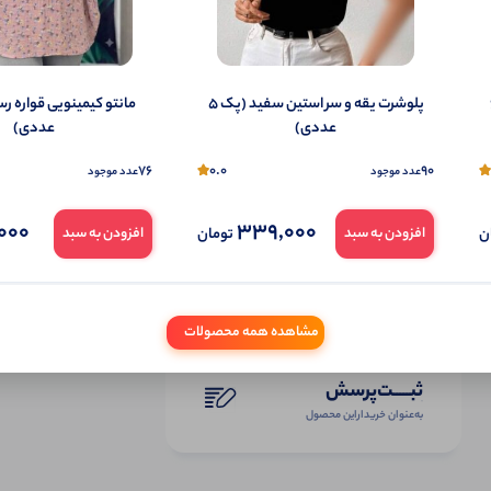
(پک 6
پلوشرت یقه و سر استین سفید (پک 5
عددی)
عددی)
76
0.0
90
عدد موجود
عدد موجود
000
339,000
ن
تومان
افزودن به سبد
افزودن به سبد
مشاهده همه محصولات
ثبـــــت‌پرسش
به‌عنوان ‌خریدار‌این‌ محصول