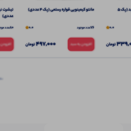
پلوشرت یقه و سر استین سفید (پک 5
مانتو کیمینویی قواره رستمی (پک 4 عددی)
عددی)
80
0.0
76
0.0
عدد موجود
عدد موج
497,000
339,
تومان
تومان
افزودن به سبد
افزودن 
نظرا