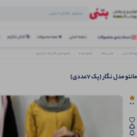
صفحه اصلی
🔥 همه محصولات
🚀 کانال تلگرام
ک
دسته بندی محصولات
پوشاک بتنی
لباس زنانه
مانتو عمده
مانتو مدل نگار (پک 7عددی)
مانتو مدل نگار (پک 7عددی)
0.0