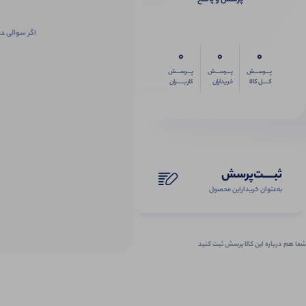
اگر سوالی در
0
0
0
پـــرســـش
پـــرســـش
پـــرســـش
کــــل کالا
خریداران
کاربـــــران
ثبـــــت‌پرسش
به‌عنوان ‌خریدار‌این‌ محصول
شما هم درباره این کالا پرسش ثبت کنید