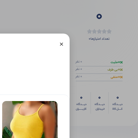
0
0
تعداد امتیازها
×
اگر این محص
0
0 نفر
مثبت
0
0 نفر
بی طرف
0
0 نفر
منفی
0
0
0
دیــــدگاه
دیــــدگاه
دیــــدگاه
کــــل کالا
خریداران
کاربـــــران