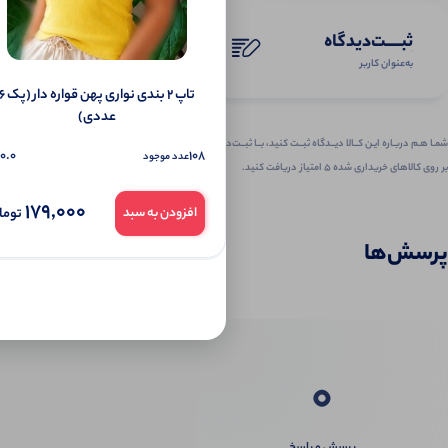
ثبـــــت‌دیدگاه
به‌عنوان کاربر
تاپ ۲ بندی نواری پهن قواره دار 
عددی)
شمـا هـم دربـاره ایـن کــالا دیــدگاه ثبــت کنید، بــا ثبــت‌دیـدگاه
0.0
108
عدد موجود
بر روی کالاهای خریداری شده ۵ امتیاز دریافت کنید.
179,000
توما
افزودن به سبد
پرسش‌ها
0
پرسش و پاسخ