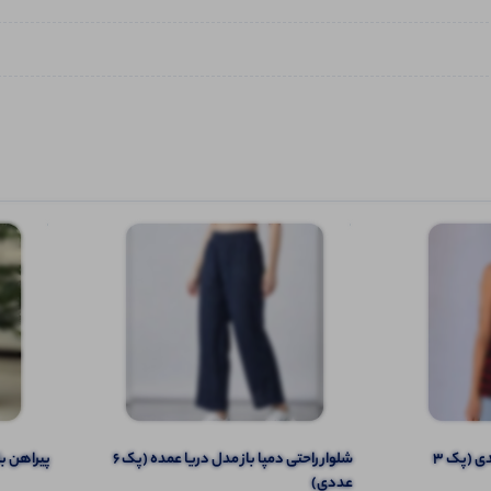
تاپ وسط چین دار سرشانه بندی (پک 3
شلوار راحتی دمپا باز مدل دریا عمده (پک 6
پیراهن بلند قد ۱۲۰ کمربن
عددی)