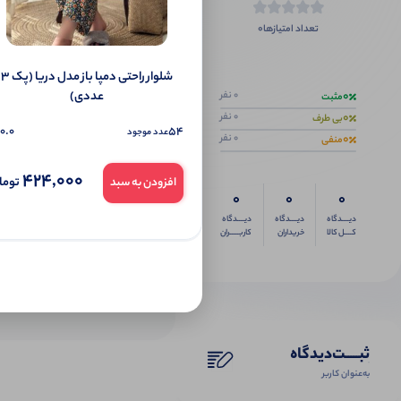
0
تعداد امتیازها
اگر این محص
شلوار راحتی دمپا باز مدل دریا (پک 3
عددی)
0
0 نفر
مثبت
0
0 نفر
بی طرف
0.0
54
عدد موجود
0
0 نفر
منفی
424,000
توما
افزودن به سبد
0
0
0
دیــــدگاه
دیــــدگاه
دیــــدگاه
کــــل کالا
خریداران
کاربـــــران
ثبـــــت‌دیدگاه
به‌عنوان کاربر