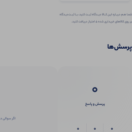
شمـا هـم دربـاره ایـن کــالا دیــدگاه ثبــت کنید، بــا ثبــت‌دیـدگاه
بر روی کالاهای خریداری شده ۵ امتیاز دریافت کنید.
پرسش‌ها
0
پرسش و پاسخ
اگر سوالی در
0
0
0