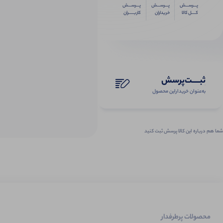
پـــرســـش
پـــرســـش
پـــرســـش
کــــل کالا
خریداران
کاربـــــران
ثبـــــت‌پرسش
به‌عنوان ‌خریدار‌این‌ محصول
شما هم درباره این کالا پرسش ثبت کنید
محصولات پرطرفدار