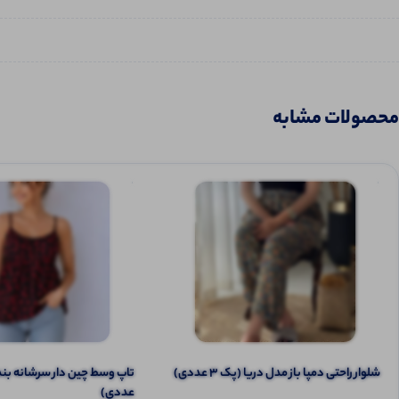
محصولات مشابه
شلوار راحتی دمپا باز مدل دریا (پک 3 عددی)
عددی)