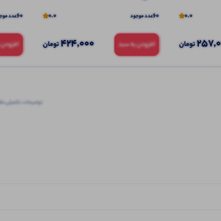
60
0.0
60
0.0
عدد موجود
عدد موج
424,000
257,
تومان
تومان
افزودن به سبد
افزودن 
توضیحات تکمیلی
نظرا