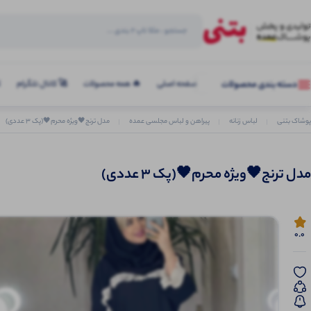
صفحه اصلی
🔥 همه محصولات
🚀 کانال تلگرام
ک
دسته بندی محصولات
پوشاک بتنی
لباس زنانه
پیراهن و لباس مجلسی عمده
مدل ترنج🖤ويژه محرم🖤(پک 3 عددی)
مدل ترنج🖤ويژه محرم🖤(پک 3 عددی)
0.0