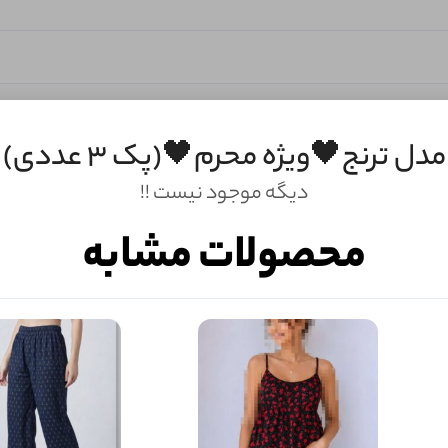
مدل ترنج🖤ويژه محرم🖤(پک 3 عددی)
دیگه موجود نیست !!
محصولات مشابه
ثبـــــت‌دیدگاه
به‌عنوان کاربر