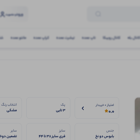
ورود
و عضویت
انال بله
کانال روبیکا
تاپ عمده
تیشرت عمده
کراپ عمده
مانتو عمده
شلو
پک
انتخاب رنگ
امتیاز 0 خریدار
3 تایی
مشکی
0.0
جنس
سایز
سایر
بابوس دو نخ
فری سایز 38 تا 44
تضمین دوخت