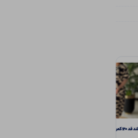
د دار (پک 3 عددی)
شلوار واید بیرون پوش (پک 3 عددی)