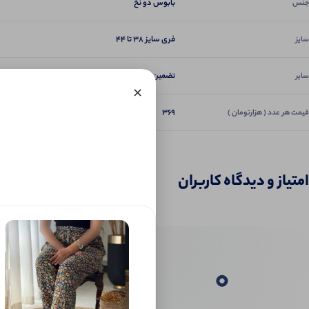
بابوس دو نخ
جنس
فری سایز 38 تا 44
سایز
تضمین دوخت و کیفیت
سایر
×
369
قیمت هر عدد ( هزارتومان )
امتیاز و دیدگاه کاربران
0