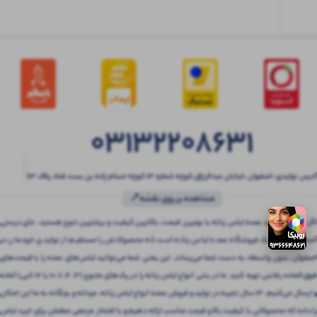
03132208631
آدرس تولیدی: اصفهان ،خیابان عبدالرزاق،کوچه شماره ۱۳ کوچه حسام زاده بن بست قناد پلاک ۶۳
مشاهده بر روی نقشه📍
اگر به دنبال خرید عمده لباس زنانه با بهترین قیمت، بالاترین کیفیت و بیشترین تنوع هستید، جای درستی
آمده‌اید! بتنی یک فروشگاه عمده لباس زنانه است که محصولاتش را مستقیم از تولیدی خودمان در
اصفهان، بدون واسطه، به دست شما می‌رساند. این یعنی شما می‌توانید لباس‌های عمده را با قیمت‌های
فوق‌العاده رقابتی تهیه کنید. ما در بتنی انواع لباس زنانه را در پک‌های متنوع (3، 4، 6، 10 یا 12 تایی) آماده
و ارسال می‌کنیم. 13 سال تجربه در تولید و فروش عمده انواع لباس زنانه، مردانه و بچگانه به ما این امکان
را داده که محصولاتی با کیفیت بالا و قیمت مناسب ارائه دهیم و با افتخار مرجعی مطمئن برای خرید لباس