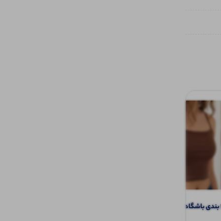
تیشرت نیم‌ استین گره ای (پک 6 عددی)