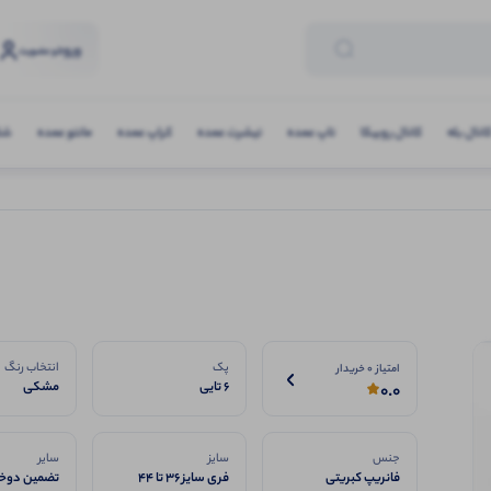
ورود
و عضویت
انال بله
کانال روبیکا
تاپ عمده
تیشرت عمده
کراپ عمده
مانتو عمده
شلو
پک
انتخاب رنگ
امتیاز 0 خریدار
6 تایی
مشکی
0.0
جنس
سایز
سایر
فانریپ کبریتی
فری سایز ۳۶ تا ۴۴
تضمین دوخت