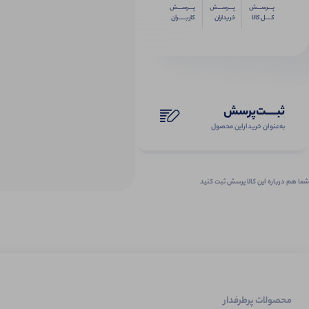
پـــرســـش
پـــرســـش
پـــرســـش
کــــل کالا
خریداران
کاربـــــران
ثبـــــت‌پرسش
به‌عنوان ‌خریدار‌این‌ محصول
شما هم درباره این کالا پرسش ثبت کنید
محصولات پرطرفدار