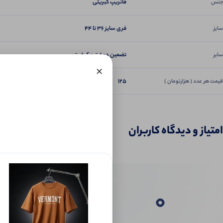
فانریپ کبریتی
جنس
فری سایز ۳۶ تا ۴۴
سایز
تضمین دوخت و کیفیت
سایر
×
125
قیمت هر عدد ( هزارتومان )
امتیاز و دیدگاه کاربران
0