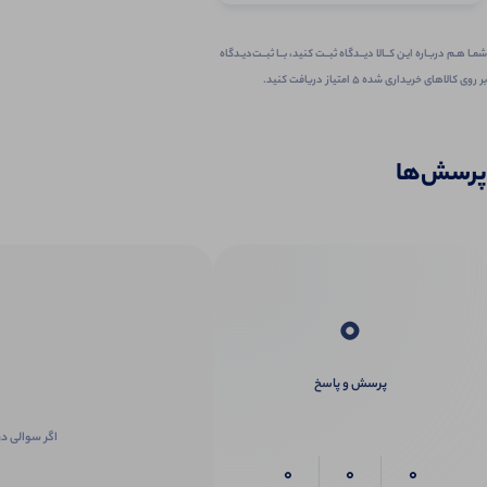
شمـا هـم دربـاره ایـن کــالا دیــدگاه ثبــت کنید، بــا ثبــت‌دیـدگاه
بر روی کالاهای خریداری شده ۵ امتیاز دریافت کنید.
پرسش‌ها
0
پرسش و پاسخ
اگر سوالی در
0
0
0