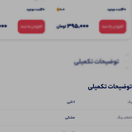
120
0.0
140
عدد موجود
عدد موجود
000
395,000
تومان
افزودن به سبد
افزودن به سبد
توضیحات تکمیلی
نظرات (0)
توضیحات تکمیلی
پرسش‌ها
6 تایی
پک
مشکی
انتخاب رنگ