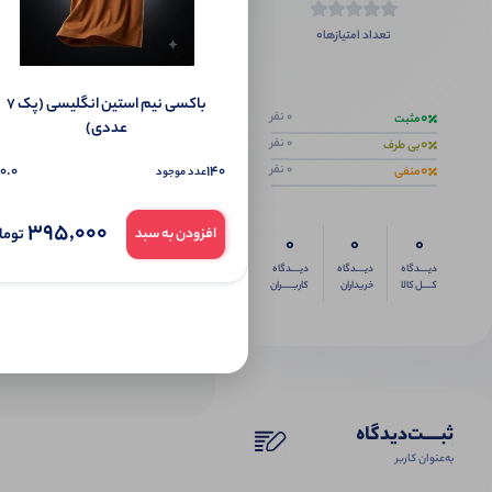
0
تعداد امتیازها
اگر این محص
باکسی نیم استین انگلیسی (پک 7
0
0 نفر
مثبت
عددی)
0
0 نفر
بی طرف
0
0.0
140
0 نفر
منفی
عدد موجود
395,000
توما
افزودن به سبد
0
0
0
دیــــدگاه
دیــــدگاه
دیــــدگاه
کــــل کالا
خریداران
کاربـــــران
ثبـــــت‌دیدگاه
به‌عنوان کاربر