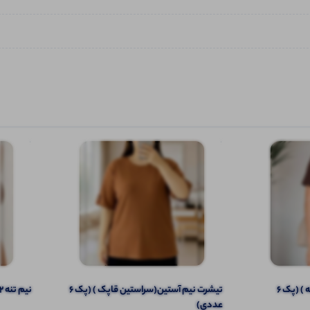
تیشرت نیم آستین (یقه مردانه ) (پک 6
تیشرت نیم آستین(سراستین قاپک ) (پک 6
نیم تنه ۲ بندی باشگاهی (پک 6 عددی)
عددی)