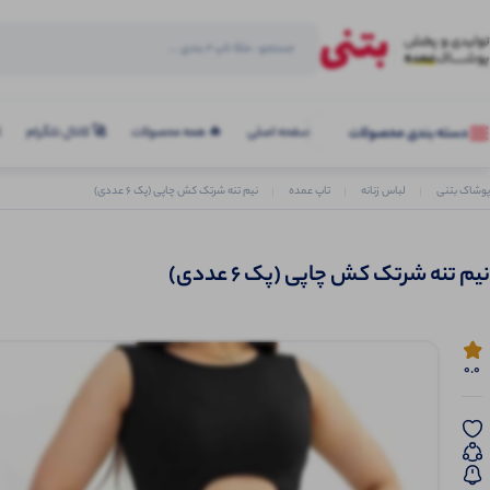
صفحه اصلی
🔥 همه محصولات
🚀 کانال تلگرام
ک
دسته بندی محصولات
پوشاک بتنی
لباس زنانه
تاپ عمده
نیم تنه شرتک کش چاپی (پک 6 عددی)
نیم تنه شرتک کش چاپی (پک 6 عددی)
0.0