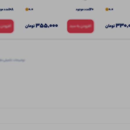
108
0.0
120
0.0
عدد موجود
عدد مو
355,000
330,
تومان
تومان
افزودن به سبد
افزودن 
توضیحات تکمیلی
نظرا