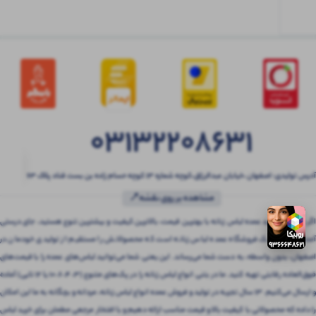
03132208631
آدرس تولیدی: اصفهان ،خیابان عبدالرزاق،کوچه شماره ۱۳ کوچه حسام زاده بن بست قناد پلاک ۶۳
مشاهده بر روی نقشه📍
اگر به دنبال خرید عمده لباس زنانه با بهترین قیمت، بالاترین کیفیت و بیشترین تنوع هستید، جای درستی
آمده‌اید! بتنی یک فروشگاه عمده لباس زنانه است که محصولاتش را مستقیم از تولیدی خودمان در
اصفهان، بدون واسطه، به دست شما می‌رساند. این یعنی شما می‌توانید لباس‌های عمده را با قیمت‌های
فوق‌العاده رقابتی تهیه کنید. ما در بتنی انواع لباس زنانه را در پک‌های متنوع (3، 4، 6، 10 یا 12 تایی) آماده
و ارسال می‌کنیم. 13 سال تجربه در تولید و فروش عمده انواع لباس زنانه، مردانه و بچگانه به ما این امکان
را داده که محصولاتی با کیفیت بالا و قیمت مناسب ارائه دهیم و با افتخار مرجعی مطمئن برای خرید لباس