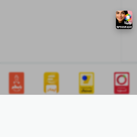
ابتدا
وارد
حساب
کاربری
شوید
03132208631
آدرس تولیدی: اصفهان ،خیابان عبدالرزاق،کوچه شماره ۱۳ کوچه حسام زاده بن بست قناد پلاک ۶۳
مشاهده بر روی نقشه📍