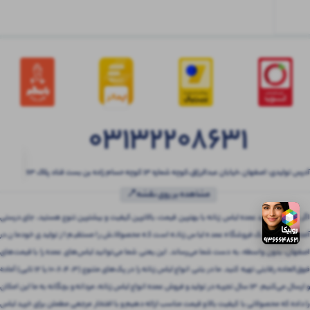
03132208631
آدرس تولیدی: اصفهان ،خیابان عبدالرزاق،کوچه شماره ۱۳ کوچه حسام زاده بن بست قناد پلاک ۶۳
مشاهده بر روی نقشه📍
اگر به دنبال خرید عمده لباس زنانه با بهترین قیمت، بالاترین کیفیت و بیشترین تنوع هستید، جای درستی
آمده‌اید! بتنی یک فروشگاه عمده لباس زنانه است که محصولاتش را مستقیم از تولیدی خودمان در
اصفهان، بدون واسطه، به دست شما می‌رساند. این یعنی شما می‌توانید لباس‌های عمده را با قیمت‌های
فوق‌العاده رقابتی تهیه کنید. ما در بتنی انواع لباس زنانه را در پک‌های متنوع (3، 4، 6، 10 یا 12 تایی) آماده
و ارسال می‌کنیم. 13 سال تجربه در تولید و فروش عمده انواع لباس زنانه، مردانه و بچگانه به ما این امکان
را داده که محصولاتی با کیفیت بالا و قیمت مناسب ارائه دهیم و با افتخار مرجعی مطمئن برای خرید لباس