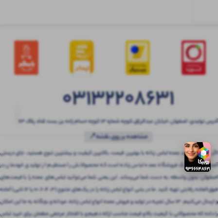
03132208631
آدرس تولیدی: اصفهان ،خیابان عبدالرزاق،کوچه شماره ۱۳ کوچه حسام زاده بن بست قناد پلاک ۶۳
مشاهده بر روی نقشه📍
اگر به دنبال خرید عمده لباس زنانه با بهترین قیمت، بالاترین کیفیت و بیشترین تنوع هستید، جای درستی
آمده‌اید! بتنی یک فروشگاه عمده لباس زنانه است که محصولاتش را مستقیم از تولیدی خودمان در
اصفهان، بدون واسطه، به دست شما می‌رساند. این یعنی شما می‌توانید لباس‌های عمده را با قیمت‌های
فوق‌العاده رقابتی تهیه کنید. ما در بتنی انواع لباس زنانه را در پک‌های متنوع (3، 4، 6، 10 یا 12 تایی) آماده
و ارسال می‌کنیم. 13 سال تجربه در تولید و فروش عمده انواع لباس زنانه، مردانه و بچگانه به ما این امکان
را داده که محصولاتی با کیفیت بالا و قیمت مناسب ارائه دهیم و با افتخار مرجعی مطمئن برای خرید لباس