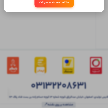
مشاهده همه محصولات
ابتدا
وارد
حساب
کاربری
شوید
03132208631
آدرس تولیدی: اصفهان ،خیابان عبدالرزاق،کوچه شماره ۱۳ کوچه حسام زاده بن بست قناد پلاک ۶۳
مشاهده بر روی نقشه📍