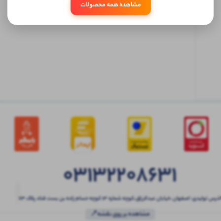
مشاهده همه محصولات
ابتدا
وارد
حساب
کاربری
شوید
03132208631
آدرس تولیدی: اصفهان ،خیابان عبدالرزاق،کوچه شماره ۱۳ کوچه حسام زاده بن بست قناد پلاک ۶۳
مشاهده بر روی نقشه📍