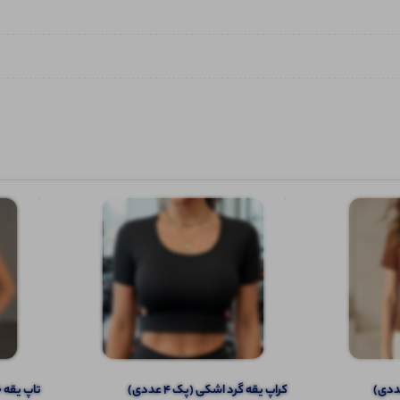
کراپ یقه گرد اشکی (پک 4 عددی)
تاپ یقه خش