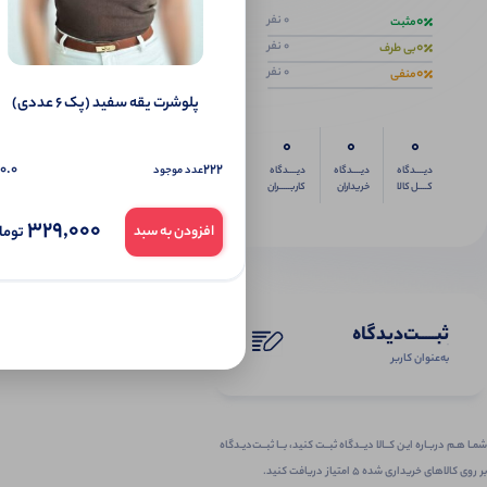
0
0 نفر
مثبت
0
0 نفر
بی طرف
0
0 نفر
منفی
پلوشرت یقه سفید (پک 6 عددی)
0
0
0
0.0
222
عدد موجود
دیــــدگاه
دیــــدگاه
دیــــدگاه
کــــل کالا
خریداران
کاربـــــران
329,000
توما
افزودن به سبد
ثبـــــت‌دیدگاه
به‌عنوان کاربر
شمـا هـم دربـاره ایـن کــالا دیــدگاه ثبــت کنید، بــا ثبــت‌دیـدگاه
بر روی کالاهای خریداری شده ۵ امتیاز دریافت کنید.