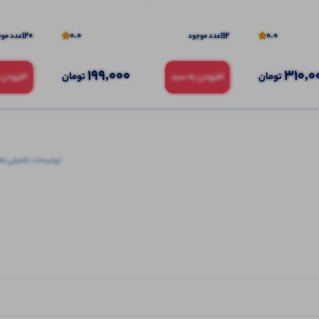
120
0.0
112
0.0
عدد موجود
عدد موج
199,000
310,0
تومان
تومان
افزودن به سبد
افزودن 
توضیحات تکمیلی
نظرا