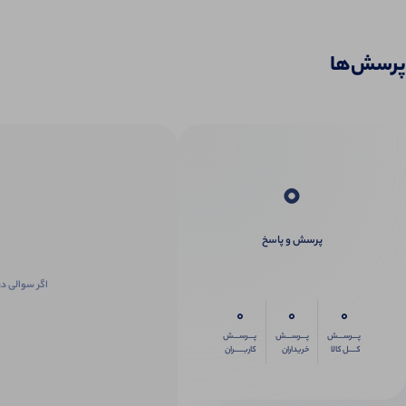
پرسش‌ها
0
پرسش و پاسخ
اگر سوالی در
0
0
0
پـــرســـش
پـــرســـش
پـــرســـش
کــــل کالا
خریداران
کاربـــــران