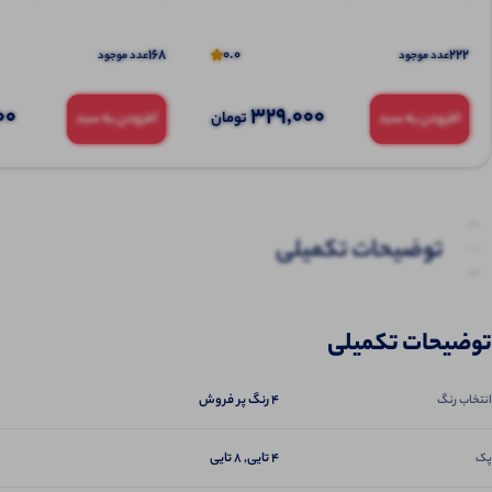
168
0.0
222
عدد موجود
عدد موجود
00
329,000
تومان
افزودن به سبد
افزودن به سبد
توضیحات تکمیلی
نظرات (0)
توضیحات تکمیلی
پرسش‌ها
4 رنگ پر فروش
انتخاب رنگ
4 تایی, 8 تایی
پک