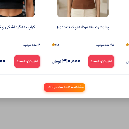
تمایل می‌توانید به صورت ناشناس نیز دیدگاه خود را ثبت کنید.
پولوشرت یقه مردانه (پک 6 عددی)
کراپ یقه گرد اشکی (پک 4 عدد
112
0.0
168
عدد موجود
عدد موجود
000
310,000
ن
تومان
افزودن به سبد
افزودن به سبد
مشاهده همه محصولات