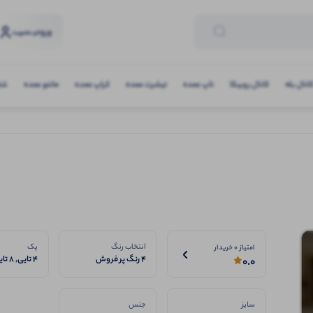
ورود
و عضویت
انال بله
کانال روبیکا
تاپ عمده
تیشرت عمده
کراپ عمده
مانتو عمده
شلو
انتخاب رنگ
پک
امتیاز 0 خریدار
4 رنگ پر فروش
4 تایی, 8 تایی
0.0
سایز
جنس