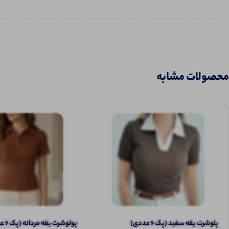
محصولات مشابه
پلوشرت یقه سفید (پک 6 عددی)
پولوشرت یقه مردانه (پک 6 عددی)