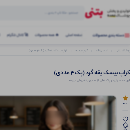
صفحه اصلی
🔥 همه محصولات
🚀 کانال تلگرام
ک
دسته بندی محصولات
پوشاک بتنی
لباس زنانه
کراپ عمده
کراپ بیسک یقه گرد (پک 4 عددی)
کراپ بیسک یقه گرد (پک 4 عددی)
این محصول در پک های 4 عددی به فروش میرسد.
0.0