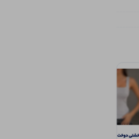
تی دوخت از رو (پک 6 عددی)
تاپ بیسیک یقه کتی کاربردی (پک 6 عددی)