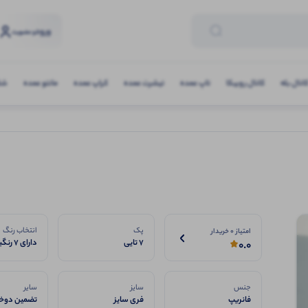
ورود
و عضویت
انال بله
کانال روبیکا
تاپ عمده
تیشرت عمده
کراپ عمده
مانتو عمده
شلو
پک
انتخاب رنگ
امتیاز 0 خریدار
7 تایی
دارای 7 رنگبندی
0.0
جنس
سایز
سایر
فانریپ
فری سایز
تضمین دوخت