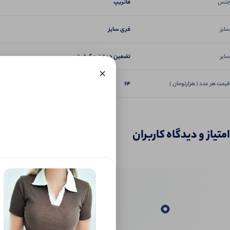
فانریپ
جنس
فری سایز
سایز
تضمین دوخت و کیفیت
سایر
×
64
قیمت هر عدد ( هزارتومان )
امتیاز و دیدگاه کاربران
0