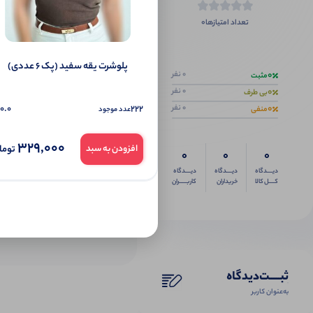
0
تعداد امتیازها
اگر این محص
پلوشرت یقه سفید (پک 6 عددی)
0
0 نفر
مثبت
0
0 نفر
بی طرف
0
0.0
222
0 نفر
منفی
عدد موجود
329,000
توما
افزودن به سبد
0
0
0
دیــــدگاه
دیــــدگاه
دیــــدگاه
کــــل کالا
خریداران
کاربـــــران
ثبـــــت‌دیدگاه
به‌عنوان کاربر