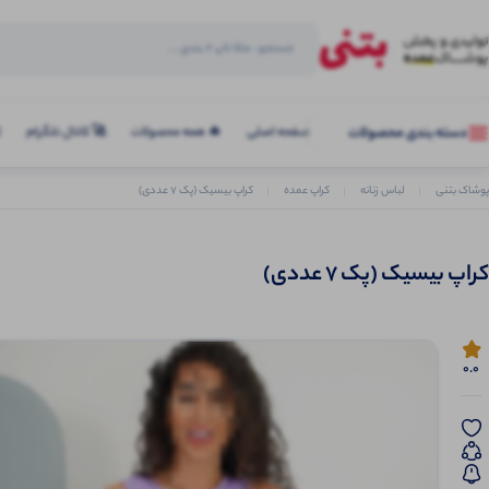
صفحه اصلی
🔥 همه محصولات
🚀 کانال تلگرام
ک
دسته بندی محصولات
پوشاک بتنی
لباس زنانه
کراپ عمده
کراپ بیسیک (پک 7 عددی)
کراپ بیسیک (پک 7 عددی)
0.0