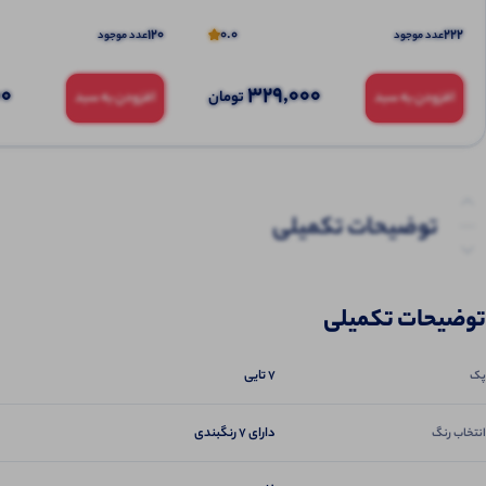
120
0.0
222
عدد موجود
عدد موجود
00
329,000
تومان
افزودن به سبد
افزودن به سبد
توضیحات تکمیلی
نظرات (0)
توضیحات تکمیلی
پرسش‌ها
7 تایی
پک
دارای 7 رنگبندی
انتخاب رنگ