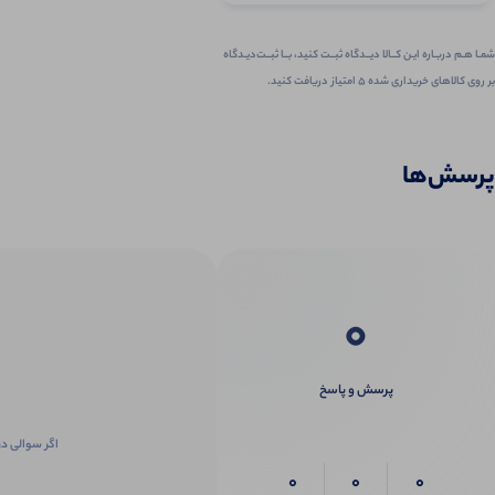
شمـا هـم دربـاره ایـن کــالا دیــدگاه ثبــت کنید، بــا ثبــت‌دیـدگاه
بر روی کالاهای خریداری شده ۵ امتیاز دریافت کنید.
پرسش‌ها
0
پرسش و پاسخ
اگر سوالی در
0
0
0