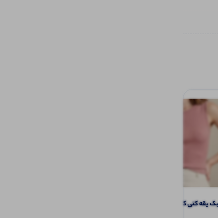
یقه کتی کاربردی (پک 6 عددی)
تاپ رکابی بیسیک قواره دار (پک 6 عددی)