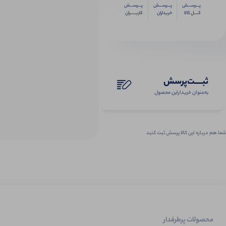
پـــرســـش
پـــرســـش
پـــرســـش
کــــل کالا
خریداران
کاربـــــران
ثبـــــت‌پرسش
به‌عنوان ‌خریدار‌این‌ محصول
شما هم درباره این کالا پرسش ثبت کنید
محصولات پرطرفدار