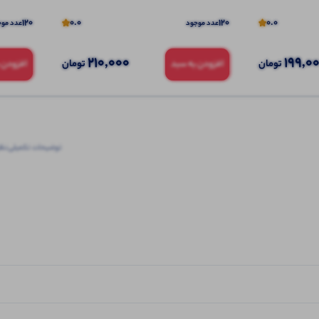
120
0.0
120
0.0
عدد موجود
عدد موج
210,000
199,0
تومان
تومان
افزودن به سبد
افزودن 
توضیحات تکمیلی
نظرا