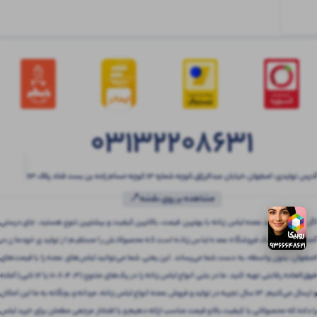
03132208631
آدرس تولیدی: اصفهان ،خیابان عبدالرزاق،کوچه شماره ۱۳ کوچه حسام زاده بن بست قناد پلاک ۶۳
مشاهده بر روی نقشه📍
اگر به دنبال خرید عمده لباس زنانه با بهترین قیمت، بالاترین کیفیت و بیشترین تنوع هستید، جای درستی
آمده‌اید! بتنی یک فروشگاه عمده لباس زنانه است که محصولاتش را مستقیم از تولیدی خودمان در
اصفهان، بدون واسطه، به دست شما می‌رساند. این یعنی شما می‌توانید لباس‌های عمده را با قیمت‌های
فوق‌العاده رقابتی تهیه کنید. ما در بتنی انواع لباس زنانه را در پک‌های متنوع (3، 4، 6، 10 یا 12 تایی) آماده
و ارسال می‌کنیم. 13 سال تجربه در تولید و فروش عمده انواع لباس زنانه، مردانه و بچگانه به ما این امکان
را داده که محصولاتی با کیفیت بالا و قیمت مناسب ارائه دهیم و با افتخار مرجعی مطمئن برای خرید لباس