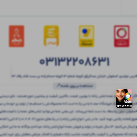
03132208631
آدرس تولیدی: اصفهان ،خیابان عبدالرزاق،کوچه شماره ۱۳ کوچه حسام زاده بن بست قناد پلاک ۶۳
مشاهده بر روی نقشه📍
اگر به دنبال خرید عمده لباس زنانه با بهترین قیمت، بالاترین کیفیت و بیشترین تنوع هستید، جای درستی
آمده‌اید! بتنی یک فروشگاه عمده لباس زنانه است که محصولاتش را مستقیم از تولیدی خودمان در
اصفهان، بدون واسطه، به دست شما می‌رساند. این یعنی شما می‌توانید لباس‌های عمده را با قیمت‌های
فوق‌العاده رقابتی تهیه کنید. ما در بتنی انواع لباس زنانه را در پک‌های متنوع (3، 4، 6، 10 یا 12 تایی) آماده
و ارسال می‌کنیم. 13 سال تجربه در تولید و فروش عمده انواع لباس زنانه، مردانه و بچگانه به ما این امکان
را داده که محصولاتی با کیفیت بالا و قیمت مناسب ارائه دهیم و با افتخار مرجعی مطمئن برای خرید لباس