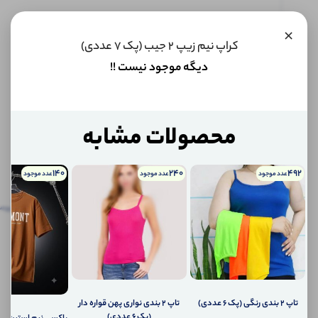
این کالا
×
فعلا
کراپ نیم زیپ 2 جیب (پک 7 عددی)
موجود
دیگه موجود نیست !!
نیست اما
می‌توانیم
به محض
موجود
شدن، به
محصولات مشابه
شما خبر
دهیم.
140
240
492
عدد موجود
عدد موجود
عدد موجود
اگر
توضیحات
نظرات
توضیحات تکمیلی
پرس
تکمیلی
(0)
کالا
موجود
نظرات (0)
شد،
چطور
به
پرسش‌ها
شما
تاپ ۲ بندی رنگی (پک 6 عددی)
تاپ ۲ بندی نواری پهن قواره دار
اطلاع
(پک 6 عددی)