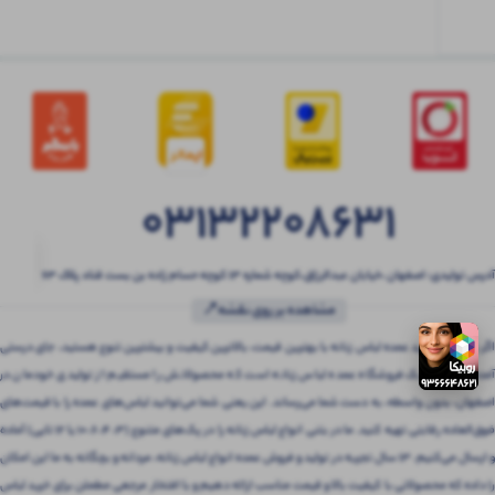
03132208631
آدرس تولیدی: اصفهان ،خیابان عبدالرزاق،کوچه شماره ۱۳ کوچه حسام زاده بن بست قناد پلاک ۶۳
مشاهده بر روی نقشه📍
اگر به دنبال خرید عمده لباس زنانه با بهترین قیمت، بالاترین کیفیت و بیشترین تنوع هستید، جای درستی
آمده‌اید! بتنی یک فروشگاه عمده لباس زنانه است که محصولاتش را مستقیم از تولیدی خودمان در
اصفهان، بدون واسطه، به دست شما می‌رساند. این یعنی شما می‌توانید لباس‌های عمده را با قیمت‌های
فوق‌العاده رقابتی تهیه کنید. ما در بتنی انواع لباس زنانه را در پک‌های متنوع (3، 4، 6، 10 یا 12 تایی) آماده
و ارسال می‌کنیم. 13 سال تجربه در تولید و فروش عمده انواع لباس زنانه، مردانه و بچگانه به ما این امکان
را داده که محصولاتی با کیفیت بالا و قیمت مناسب ارائه دهیم و با افتخار مرجعی مطمئن برای خرید لباس