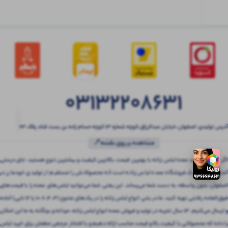
03132208631
آدرس تولیدی: اصفهان ،خیابان عبدالرزاق،کوچه شماره ۱۳ کوچه حسام زاده بن بست قناد پلاک ۶۳
مشاهده بر روی نقشه📍
اگر به دنبال خرید عمده لباس زنانه با بهترین قیمت، بالاترین کیفیت و بیشترین تنوع هستید، جای درستی
آمده‌اید! بتنی یک فروشگاه عمده لباس زنانه است که محصولاتش را مستقیم از تولیدی خودمان در
اصفهان، بدون واسطه، به دست شما می‌رساند. این یعنی شما می‌توانید لباس‌های عمده را با قیمت‌های
فوق‌العاده رقابتی تهیه کنید. ما در بتنی انواع لباس زنانه را در پک‌های متنوع (3، 4، 6، 10 یا 12 تایی) آماده
و ارسال می‌کنیم. 13 سال تجربه در تولید و فروش عمده انواع لباس زنانه، مردانه و بچگانه به ما این امکان
را داده که محصولاتی با کیفیت بالا و قیمت مناسب ارائه دهیم و با افتخار مرجعی مطمئن برای خرید لباس