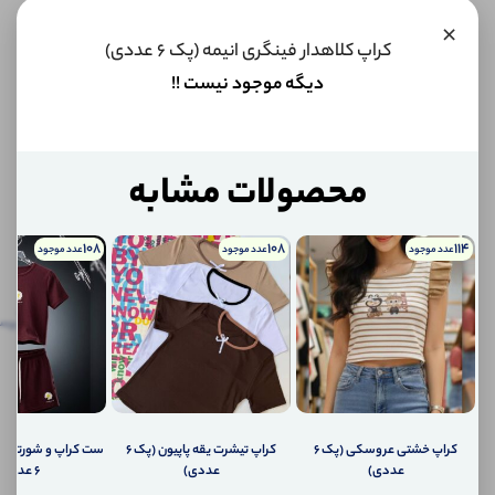
×
این کالا
کراپ کلاهدار فینگری انیمه (پک 6 عددی)
فعلا
دیگه موجود نیست !!
موجود
نیست اما
می‌توانیم
به محض
موجود
محصولات مشابه
شدن، به
شما خبر
دهیم.
108
108
114
عدد موجود
عدد موجود
عدد موجود
اگر
توضیحات
نظرات
توضیحات تکمیلی
پرس
تکمیلی
(0)
کالا
موجود
نظرات (0)
شد،
چطور
به
پرسش‌ها
کراپ خشتی عروسکی (پک 6
کراپ تیشرت یقه پاپیون (پک 6
ست کراپ و شورتک ا
شما
عددی)
عددی)
6 عددی)
اطلاع