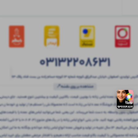
03132208631
آدرس تولیدی: اصفهان ،خیابان عبدالرزاق،کوچه شماره ۱۳ کوچه حسام زاده بن بست قناد پلاک ۶۳
مشاهده بر روی نقشه📍
اگر به دنبال خرید عمده لباس زنانه با بهترین قیمت، بالاترین کیفیت و بیشترین تنوع هستید، جای درستی
آمده‌اید! بتنی یک فروشگاه عمده لباس زنانه است که محصولاتش را مستقیم از تولیدی خودمان در
اصفهان، بدون واسطه، به دست شما می‌رساند. این یعنی شما می‌توانید لباس‌های عمده را با قیمت‌های
فوق‌العاده رقابتی تهیه کنید. ما در بتنی انواع لباس زنانه را در پک‌های متنوع (3، 4، 6، 10 یا 12 تایی) آماده
و ارسال می‌کنیم. 13 سال تجربه در تولید و فروش عمده انواع لباس زنانه، مردانه و بچگانه به ما این امکان
را داده که محصولاتی با کیفیت بالا و قیمت مناسب ارائه دهیم و با افتخار مرجعی مطمئن برای خرید لباس