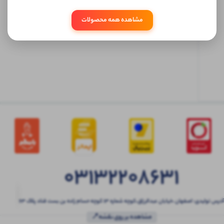
ابتدا
مشاهده همه محصولات
وارد
حساب
کاربری
شوید
03132208631
آدرس تولیدی: اصفهان ،خیابان عبدالرزاق،کوچه شماره ۱۳ کوچه حسام زاده بن بست قناد پلاک ۶۳
مشاهده بر روی نقشه📍