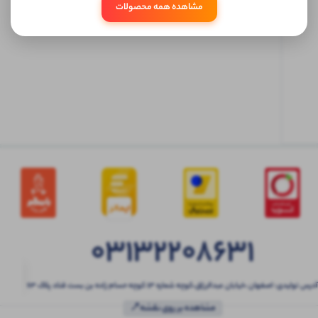
مشاهده همه محصولات
ابتدا
وارد
حساب
کاربری
شوید
03132208631
آدرس تولیدی: اصفهان ،خیابان عبدالرزاق،کوچه شماره ۱۳ کوچه حسام زاده بن بست قناد پلاک ۶۳
مشاهده بر روی نقشه📍