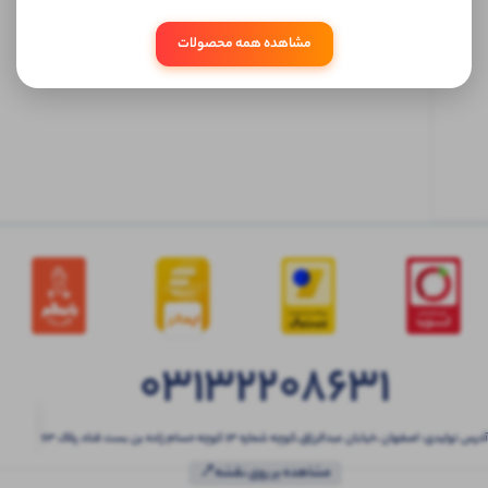
ابتدا
مشاهده همه محصولات
وارد
حساب
کاربری
شوید
03132208631
آدرس تولیدی: اصفهان ،خیابان عبدالرزاق،کوچه شماره ۱۳ کوچه حسام زاده بن بست قناد پلاک ۶۳
مشاهده بر روی نقشه📍