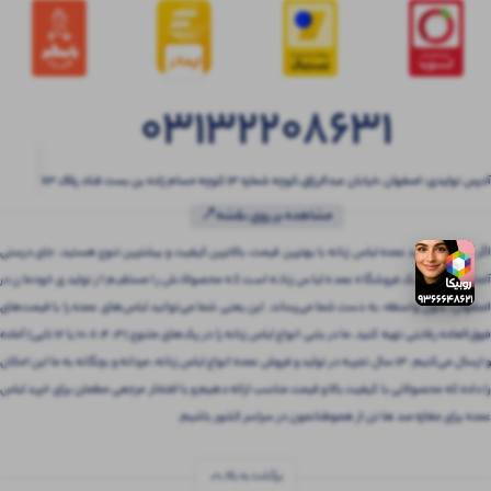
03132208631
آدرس تولیدی: اصفهان ،خیابان عبدالرزاق،کوچه شماره ۱۳ کوچه حسام زاده بن بست قناد پلاک ۶۳
مشاهده بر روی نقشه📍
اگر به دنبال خرید عمده لباس زنانه با بهترین قیمت، بالاترین کیفیت و بیشترین تنوع هستید، جای درستی
آمده‌اید! بتنی یک فروشگاه عمده لباس زنانه است که محصولاتش را مستقیم از تولیدی خودمان در
اصفهان، بدون واسطه، به دست شما می‌رساند. این یعنی شما می‌توانید لباس‌های عمده را با قیمت‌های
فوق‌العاده رقابتی تهیه کنید. ما در بتنی انواع لباس زنانه را در پک‌های متنوع (3، 4، 6، 10 یا 12 تایی) آماده
و ارسال می‌کنیم. 13 سال تجربه در تولید و فروش عمده انواع لباس زنانه، مردانه و بچگانه به ما این امکان
را داده که محصولاتی با کیفیت بالا و قیمت مناسب ارائه دهیم و با افتخار مرجعی مطمئن برای خرید لباس
عمده برای مغازه صد ها تن از هموطنانمون در سراسر کشور باشیم.
برگشت به بالا