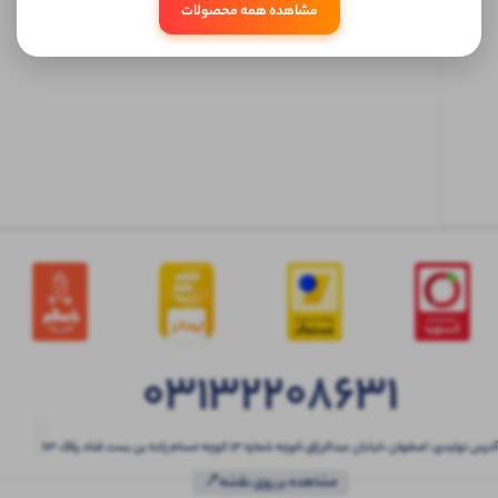
مشاهده همه محصولات
ابتدا
وارد
حساب
کاربری
شوید
03132208631
آدرس تولیدی: اصفهان ،خیابان عبدالرزاق،کوچه شماره ۱۳ کوچه حسام زاده بن بست قناد پلاک ۶۳
مشاهده بر روی نقشه📍