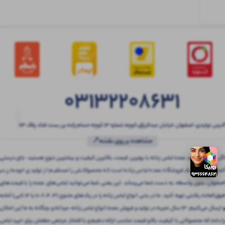
03132208631
آدرس تولیدی: اصفهان ،خیابان عبدالرزاق،کوچه شماره ۱۳ کوچه حسام زاده بن بست قناد پلاک ۶۳
مشاهده بر روی نقشه📍
اگر به دنبال خرید عمده لباس زنانه با بهترین قیمت، بالاترین کیفیت و بیشترین تنوع هستید، جای درستی
آمده‌اید! بتنی یک فروشگاه عمده لباس زنانه است که محصولاتش را مستقیم از تولیدی خودمان در
اصفهان، بدون واسطه، به دست شما می‌رساند. این یعنی شما می‌توانید لباس‌های عمده را با قیمت‌های
فوق‌العاده رقابتی تهیه کنید. ما در بتنی انواع لباس زنانه را در پک‌های متنوع (3، 4، 6، 10 یا 12 تایی) آماده
و ارسال می‌کنیم. 13 سال تجربه در تولید و فروش عمده انواع لباس زنانه، مردانه و بچگانه به ما این امکان
را داده که محصولاتی با کیفیت بالا و قیمت مناسب ارائه دهیم و با افتخار مرجعی مطمئن برای خرید لباس