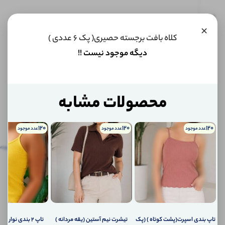
این کالا
×
فعلا
کلاه بافت برجسته حصیری( پک 6 عددی )
موجود
نیست اما
دیگه موجود نیست !!
می‌توانیم
به محض
موجود
شدن، به
شما خبر
محصولات مشابه
دهیم.
120
120
120
عدد موجود
عدد موجود
عدد موجود
اگر
توضیحات
نظرات
توضیحات تکمیلی
پرس
تکمیلی
(0)
کالا
موجود
نظرات (0)
شد،
چطور
به
پرسش‌ها
شما
اطلاع
تاپ بندی اسپرت(پشت کوتاه ) (پک
تیشرت نیم آستین (یقه مردانه )
تاپ ۲ بندی نواری